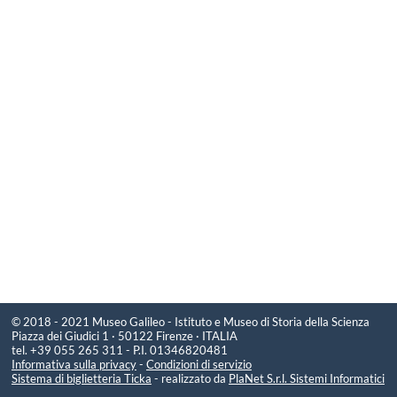
© 2018 - 2021 Museo Galileo - Istituto e Museo di Storia della Scienza
Piazza dei Giudici 1 · 50122 Firenze · ITALIA
tel. +39 055 265 311 - P.I. 01346820481
Informativa sulla privacy
-
Condizioni di servizio
Sistema di biglietteria Ticka
- realizzato da
PlaNet S.r.l. Sistemi Informatici